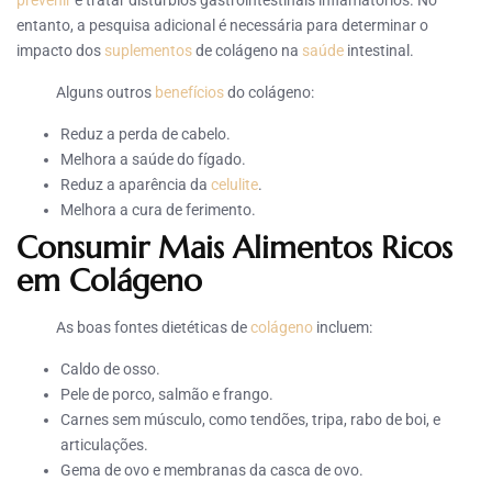
prevenir
e tratar distúrbios gastrointestinais inflamatórios. No
entanto, a pesquisa adicional é necessária para determinar o
impacto dos
suplementos
de colágeno na
saúde
intestinal.
Alguns outros
benefícios
do colágeno:
Reduz a perda de cabelo.
Melhora a saúde do fígado.
Reduz a aparência da
celulite
.
Melhora a cura de ferimento.
Consumir Mais Alimentos Ricos
em Colágeno
As boas fontes dietéticas de
colágeno
incluem:
Caldo de osso.
Pele de porco, salmão e frango.
Carnes sem músculo, como tendões, tripa, rabo de boi, e
articulações.
Gema de ovo e membranas da casca de ovo.