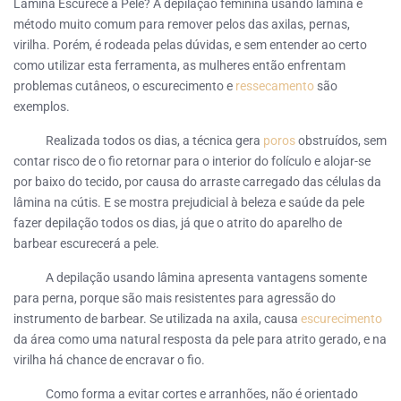
Lâmina Escurece a Pele? A depilação feminina usando lâmina é
método muito comum para remover pelos das axilas, pernas,
virilha. Porém, é rodeada pelas dúvidas, e sem entender ao certo
como utilizar esta ferramenta, as mulheres então enfrentam
problemas cutâneos, o escurecimento e
ressecamento
são
exemplos.
Realizada todos os dias, a técnica gera
poros
obstruídos, sem
contar risco de o fio retornar para o interior do folículo e alojar-se
por baixo do tecido, por causa do arraste carregado das células da
lâmina na cútis. E se mostra prejudicial à beleza e saúde da pele
fazer depilação todos os dias, já que o atrito do aparelho de
barbear escurecerá a pele.
A depilação usando lâmina apresenta vantagens somente
para perna, porque são mais resistentes para agressão do
instrumento de barbear. Se utilizada na axila, causa
escurecimento
da área como uma natural resposta da pele para atrito gerado, e na
virilha há chance de encravar o fio.
Como forma a evitar cortes e arranhões, não é orientado