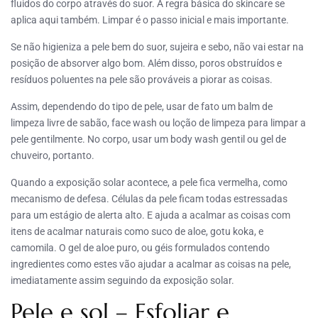
fluidos do corpo através do suor. A regra básica do skincare se
aplica aqui também. Limpar é o passo inicial e mais importante.
Se não higieniza a pele bem do suor, sujeira e sebo, não vai estar na
posição de absorver algo bom. Além disso, poros obstruídos e
resíduos poluentes na pele são prováveis a piorar as coisas.
Assim, dependendo do tipo de pele, usar de fato um balm de
limpeza livre de sabão, face wash ou loção de limpeza para limpar a
pele gentilmente. No corpo, usar um body wash gentil ou gel de
chuveiro, portanto.
Quando a exposição solar acontece, a pele fica vermelha, como
mecanismo de defesa. Células da pele ficam todas estressadas
para um estágio de alerta alto. E ajuda a acalmar as coisas com
itens de acalmar naturais como suco de aloe, gotu koka, e
camomila. O gel de aloe puro, ou géis formulados contendo
ingredientes como estes vão ajudar a acalmar as coisas na pele,
imediatamente assim seguindo da exposição solar.
Pele e sol – Esfoliar e