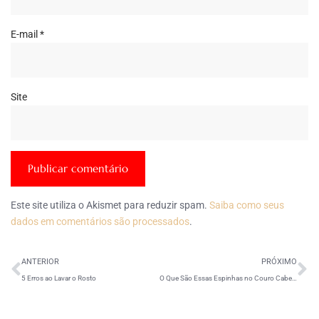
E-mail
*
Site
Este site utiliza o Akismet para reduzir spam.
Saiba como seus
dados em comentários são processados
.
ANTERIOR
PRÓXIMO
5 Erros ao Lavar o Rosto
O Que São Essas Espinhas no Couro Cabeludo?