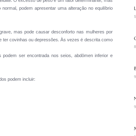
lulite. O excesso de peso é um fator determinante, mas
normal, podem apresentar uma alteração no equilíbrio
5
 grave, mas pode causar desconforto nas mulheres por
ce ter covinhas ou depressões. Às vezes é descrita como
8
 podem ser encontrada nos seios, abdômen inferior e
9
dos podem incluir:
9