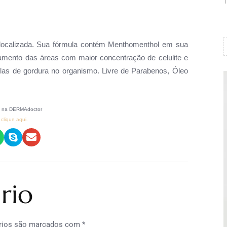
1
a localizada. Sua fórmula contém Menthomenthol em sua
amento das áreas com maior concentração de celulite e
ulas de gordura no organismo. Livre de Parabenos, Óleo
6 na DERMAdoctor
clique aqui.
rio
rios são marcados com
*