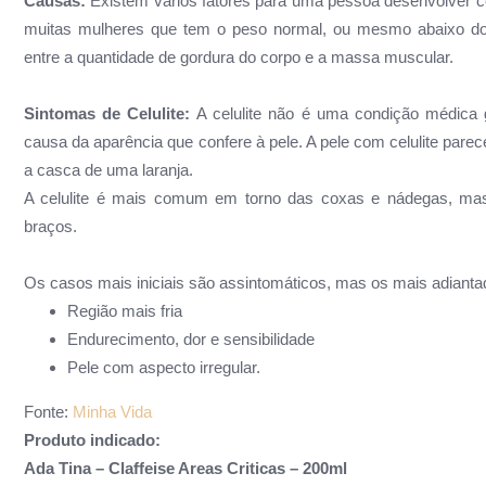
Causas:
Existem vários fatores para uma pessoa desenvolver ce
muitas mulheres que tem o peso normal, ou mesmo abaixo do 
entre a quantidade de gordura do corpo e a massa muscular.
Sintomas de Celulite:
A celulite não é uma condição médica
causa da aparência que confere à pele. A pele com celulite pare
a casca de uma laranja.
A celulite é mais comum em torno das coxas e nádegas, mas
braços.
Os casos mais iniciais são assintomáticos, mas os mais adianta
Região mais fria
Endurecimento, dor e sensibilidade
Pele com aspecto irregular.
Fonte:
Minha Vida
Produto indicado:
Ada Tina – Claffeise Areas Criticas – 200ml