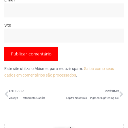
E-mail
*
Site
Este site utiliza o Akismet para reduzir spam.
Saiba como seus
dados em comentários são processados
.
ANTERIOR
PRÓXIMO
Vizcaya – Tratamento Capilar
Top#1 Neostrata – Pigment Lightening Gel