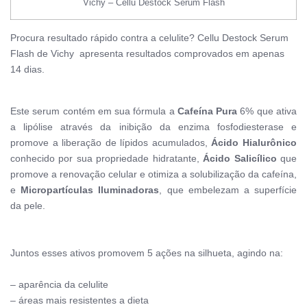
Vichy – Cellu Destock Serum Flash
Procura resultado rápido contra a celulite?
Cellu Destock Serum
Flash de Vichy apresenta r
esultados comprovados em apenas
14 dias.
Este serum contém em sua fórmula a
Cafeína Pura
6% que ativa
a lipólise através da inibição da enzima fosfodiesterase e
promove a liberação de lípidos acumulados,
Ácido Hialurônico
conhecido por sua propriedade hidratante,
Ácido Salicílico
que
promove a renovação celular e otimiza a solubilização da cafeína,
e
Micropartículas Iluminadoras
, que embelezam a superfície
da pele.
Juntos esses ativos promovem 5 ações na silhueta, agindo na:
– aparência da celulite
– áreas mais resistentes a dieta