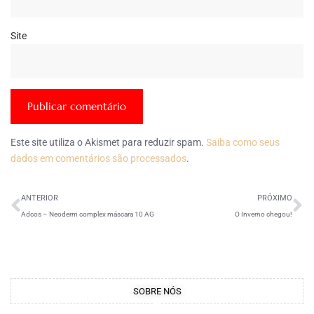
Site
Este site utiliza o Akismet para reduzir spam.
Saiba como seus
dados em comentários são processados
.
ANTERIOR
PRÓXIMO
Adcos – Neoderm complex máscara 10 AG
O Inverno chegou!
SOBRE NÓS