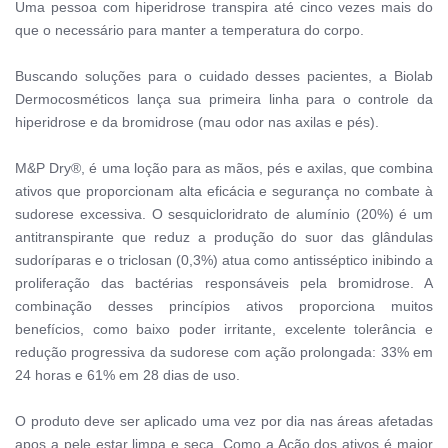
Uma pessoa com hiperidrose transpira até cinco vezes mais do
que o necessário para manter a temperatura do corpo.
B
uscando soluções para o cuidado desses pacientes, a Biolab
Dermocosméticos lança sua primeira linha para o controle da
hiperidrose e da bromidrose (mau odor nas axilas e pés).
M&P Dry®, é uma loção para as mãos, pés e axilas, que combina
ativos que proporcionam alta eficácia e segurança no combate à
sudorese excessiva. O sesquicloridrato de alumínio (20%) é um
antitranspirante que reduz a produção do suor das glândulas
sudoríparas e o triclosan (0,3%) atua como antisséptico inibindo a
proliferação das bactérias responsáveis pela bromidrose. A
combinação desses princípios ativos proporciona muitos
benefícios, como baixo poder irritante, excelente tolerância e
redução progressiva da sudorese com ação prolongada: 33% em
24 horas e 61% em 28 dias de uso.
O produto deve ser aplicado uma vez por dia nas áreas afetadas
apos a pele estar limpa e seca. Como a Ação dos ativos é maior