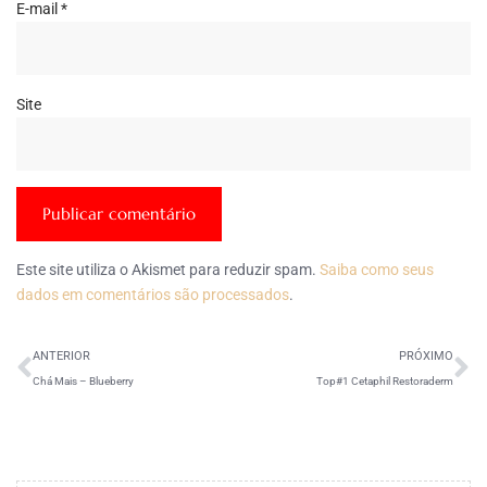
E-mail
*
Site
Este site utiliza o Akismet para reduzir spam.
Saiba como seus
dados em comentários são processados
.
ANTERIOR
PRÓXIMO
Chá Mais – Blueberry
Top#1 Cetaphil Restoraderm