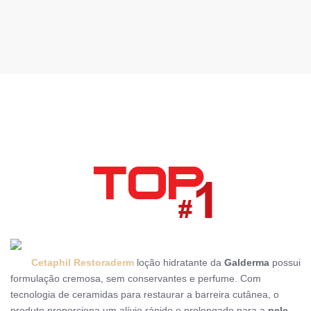
Cetaphil Restoraderm
loção hidratante da
Galderma
possui
formulação cremosa, sem conservantes e perfume.
Com
tecnologia de ceramidas para restaurar a barreira cutânea, o
produto proporciona um alívio rápido e prolongado para a
pele