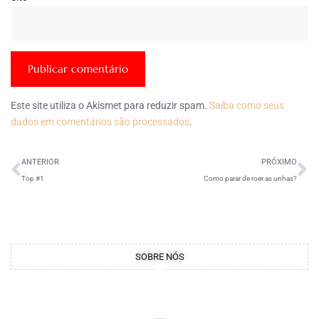
Este site utiliza o Akismet para reduzir spam.
Saiba como seus
dados em comentários são processados
.
ANTERIOR
PRÓXIMO
Top #1
Como parar de roer as unhas?
SOBRE NÓS