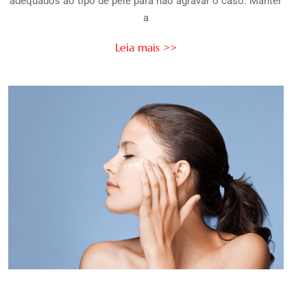
adequados ao tipo de pele para não agravar o caso. Manter
a
Leia mais >>