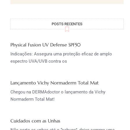
POSTS RECENTES
Physical Fusion UV Defense SPF50
Indicações: Assegura uma proteção eficaz de amplo
espectro UVA/UVB contra os
Lançamento Vichy Normaderm Total Mat
Chegou na DERMAdoctor o lançamento da Vichy
Normaderm Total Mat!
Cuidados com as Unhas
Não corte as unhas até o “sabugo”, deixe sempre uma