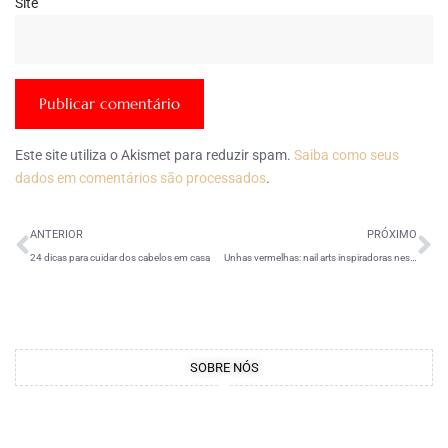
Site
Este site utiliza o Akismet para reduzir spam.
Saiba como seus
dados em comentários são processados
.
ANTERIOR
PRÓXIMO
24 dicas para cuidar dos cabelos em casa
Unhas vermelhas: nail arts inspiradoras nesta cor que nunca saem de moda
SOBRE NÓS