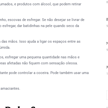
8
fumados, e produtos com álcool, que podem retirar
banho, escovas de esfregar. Se não desejar se livrar de
o esfregar, dar batidinhas na pele quando seco da
9
das mãos. Isso ajuda a ligar os espaços entre as
 úmida.
9
sos, esfregar uma pequena quantidade nas mãos e
áreas afetadas não fiquem com sensação oleosa.
ratante pode controlar a coceira. Pode também usar uma
1
r amaciantes.