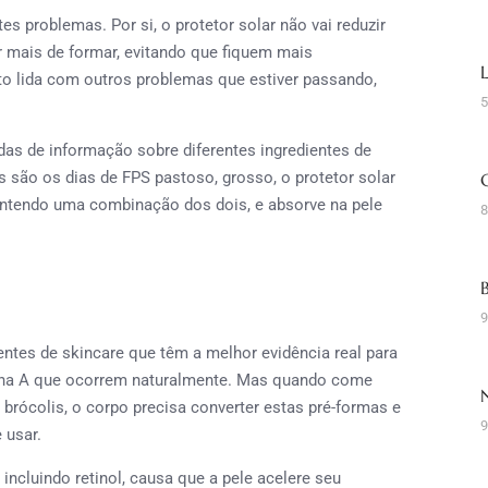
tes problemas. Por si, o protetor solar não vai reduzir
r mais de formar, evitando que fiquem mais
nto lida com outros problemas que estiver passando,
5
adas de informação sobre diferentes ingredientes de
 são os dias de FPS pastoso, grosso, o protetor solar
ontendo uma combinação dos dois, e absorve na pele
8
9
entes de skincare que têm a melhor evidência real para
amina A que ocorrem naturalmente. Mas quando come
brócolis, o corpo precisa converter estas pré-formas e
9
 usar.
 incluindo retinol, causa que a pele acelere seu