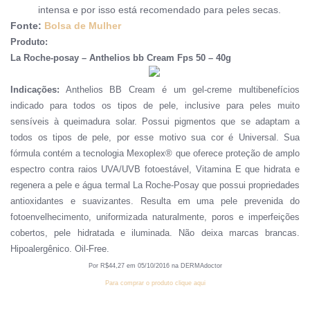
intensa e por isso está recomendado para peles secas.
Fonte:
Bolsa de Mulher
Produto:
La Roche-posay – Anthelios bb Cream Fps 50 – 40g
Indicações:
Anthelios BB Cream é um gel-creme multibenefícios
indicado para todos os tipos de pele, inclusive para peles muito
sensíveis à queimadura solar. Possui pigmentos que se adaptam a
todos os tipos de pele, por esse motivo sua cor é Universal. Sua
fórmula contém a tecnologia Mexoplex® que oferece proteção de amplo
espectro contra raios UVA/UVB fotoestável, Vitamina E que hidrata e
regenera a pele e água termal La Roche-Posay que possui propriedades
antioxidantes e suavizantes. Resulta em uma pele prevenida do
fotoenvelhecimento, uniformizada naturalmente, poros e imperfeições
cobertos, pele hidratada e iluminada. Não deixa marcas brancas.
Hipoalergênico. Oil-Free.
Por R
$
44
,
27
em
0
5
/
10
/201
6
na DERMAdoctor
Para comprar o produto clique aqui