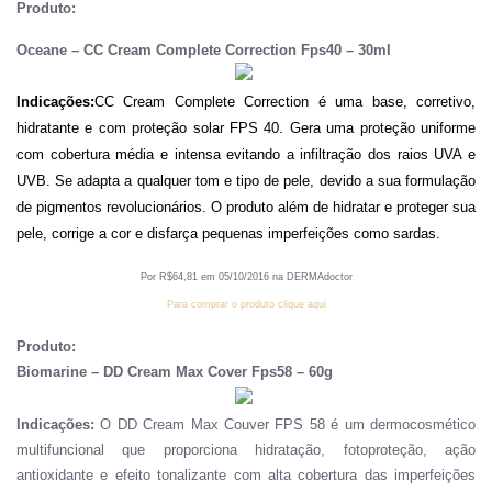
Produto:
Oceane – CC Cream Complete Correction Fps40 – 30ml
Indicações:
CC Cream Complete Correction é uma base, corretivo,
hidratante e com proteção solar FPS 40. Gera uma proteção uniforme
com cobertura média e intensa evitando a infiltração dos raios UVA e
UVB. Se adapta a qualquer tom e tipo de pele, devido a sua formulação
de pigmentos revolucionários. O produto além de hidratar e proteger sua
pele, corrige a cor e disfarça pequenas imperfeições como sardas.
Por R
$
64
,
81
em
0
5
/
10
/201
6
na DERMAdoctor
Para comprar o produto clique aqui
Produto:
Biomarine – DD Cream Max Cover Fps58 – 60g
Indicações:
O DD Cream Max Couver FPS 58 é um dermocosmético
multifuncional que proporciona hidratação, fotoproteção, ação
antioxidante e efeito tonalizante com alta cobertura das imperfeições