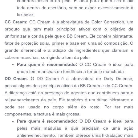
cobertura discreta da pele. É ideal para quem fica o dia
todo dentro do escritório, sem se expor excessivamente à
luz solar.
CC Cream:
CC Cream é a abreviatura de Color Correction, um
produto que tem mais princípios ativos com o objetivo de
uniformizar a cor da pele que o BB Cream. Ele contém hidratante,
fator de proteção solar, primer e base em uma só composição. O
grande diferencial é a adição de ingredientes que clareiam e
cobrem manchas
,
corrig
i
ndo
o tom da pele.
Para quem é recomendado:
O CC Cream é ideal para
quem tem manchas ou tendência a ter pele manchada.
DD Cream:
O DD Cream
é a abreviatura de
Daily Defense
,
possui alguns dos princípios ativos do BB Cream e do CC Cream.
A diferença está na presença de agentes que contribuem para o
rejuvenescimento da pele. Ele também é um ótimo hidratante e
pode ser usado no corpo além do rosto. Por ter mais
componentes, a textura é mais grossa.
Para quem é recomendado:
O DD Cream é ideal para
peles mais maduras e que precisam de uma ação
antienvelhecimento. Também oferece uma hidratação mais