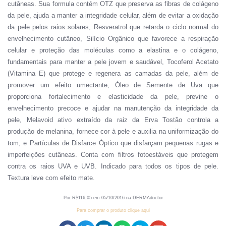
cutâneas. Sua formula contém OTZ que preserva as fibras de colágeno
da pele, ajuda a manter a integridade celular, além de evitar a oxidação
da pele pelos raios solares, Resveratrol que retarda o ciclo normal do
envelhecimento cutâneo, Silício Orgânico que favorece a respiração
celular e proteção das moléculas como a elastina e o colágeno,
fundamentais para manter a pele jovem e saudável, Tocoferol Acetato
(Vitamina E) que protege e regenera as camadas da pele, além de
promover um efeito umectante, Óleo de Semente de Uva que
proporciona fortalecimento e elasticidade da pele, previne o
envelhecimento precoce e ajudar na manutenção da integridade da
pele, Melavoid ativo extraído da raiz da Erva Tostão controla a
produção de melanina, fornece cor à pele e auxilia na uniformização do
tom, e Partículas de Disfarce Óptico que disfarçam pequenas rugas e
imperfeições cutâneas. Conta com filtros fotoestáveis que protegem
contra os raios UVA e UVB. Indicado para todos os tipos de pele.
Textura leve com efeito mate.
Por R
$116
,
05
em
0
5
/
10
/201
6
na DERMAdoctor
Para comprar o produto clique aqui