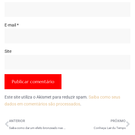
E-mail
*
Site
Este site utiliza o Akismet para reduzir spam.
Saiba como seus
dados em comentários são processados
.
ANTERIOR
PRÓXIMO
Saiba como dar um efeito bronzeado nas pernas
Conheça: Lair du Temps