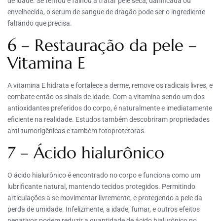
de idade. Se tentou e falhou a tratar pele seca, danificada ou
envelhecida, o serum de sangue de dragão pode ser o ingrediente
faltando que precisa.
6 – Restauração da pele –
Vitamina E
A vitamina E hidrata e fortalece a derme, remove os radicais livres, e
combate então os sinais de idade. Com a vitamina sendo um dos
antioxidantes preferidos do corpo, é naturalmente e imediatamente
eficiente na realidade. Estudos também descobriram propriedades
anti-tumorigênicas e também fotoprotetoras.
7 – Ácido hialurônico
O ácido hialurônico é encontrado no corpo e funciona como um
lubrificante natural, mantendo tecidos protegidos. Permitindo
articulações a se movimentar livremente, e protegendo a pele da
perda de umidade. Infelizmente, a idade, fumar, e outros efeitos
negativos podem reduzir a quantidade de ácido hialurônico no