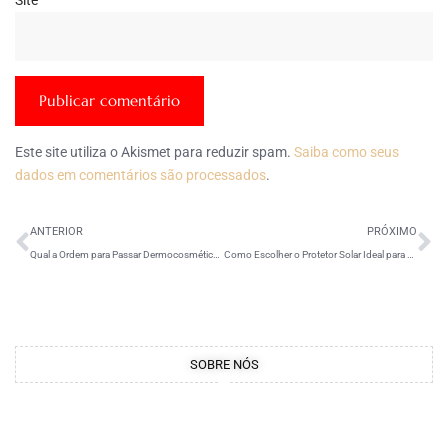
Este site utiliza o Akismet para reduzir spam.
Saiba como seus
dados em comentários são processados
.
ANTERIOR
PRÓXIMO
Qual a Ordem para Passar Dermocosmético na Pele?
Como Escolher o Protetor Solar Ideal para a Sua Pele
SOBRE NÓS