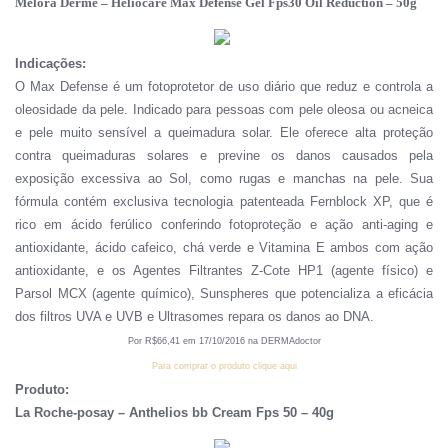
Melora Derme – Heliocare Max Defense Gel Fps30 Oil Reduction – 50g
Indicações:
O Max Defense é um fotoprotetor de uso diário que reduz e controla a
oleosidade da pele. Indicado para pessoas com pele oleosa ou acneica
e pele muito sensível a queimadura solar. Ele oferece alta proteção
contra queimaduras solares e previne os danos causados pela
exposição excessiva ao Sol, como rugas e manchas na pele. Sua
fórmula contém exclusiva tecnologia patenteada Fernblock XP, que é
rico em ácido ferúlico conferindo fotoproteção e ação anti-aging e
antioxidante, ácido cafeico, chá verde e Vitamina E ambos com ação
antioxidante, e os Agentes Filtrantes Z-Cote HP1 (agente físico) e
Parsol MCX (agente químico), Sunspheres que potencializa a eficácia
dos filtros UVA e UVB e Ultrasomes repara os danos ao DNA.
Por R
$
6
6
,
41
em
1
7
/
10
/201
6
na DERMAdoctor
Para comprar o produto clique aqui
Produto:
La Roche-posay – Anthelios bb Cream Fps 50 – 40g