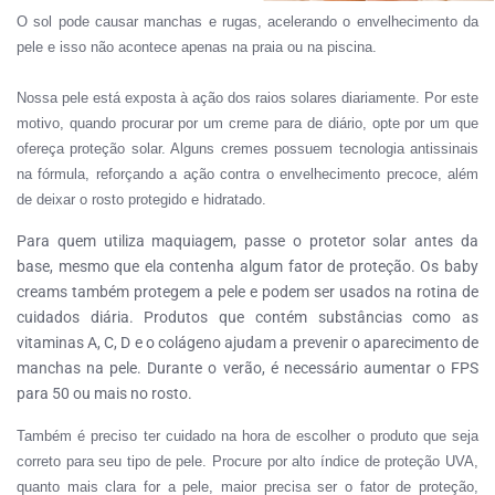
O sol
pode
causar manchas e rugas, acelera
ndo
o envelhecimento
da
pele e
i
sso não acontece
apenas
na praia ou na
piscina.
Nossa pele está exposta à ação dos raios solares diariamente. Por este
motivo, quando procurar por um creme para de diário, opte por um que
ofereça proteção solar. Alguns cremes possuem tecnologia antissinais
na fórmula, reforçando a ação contra o envelhecimento precoce, além
de deixar o rosto protegido e hidratado.
Para quem utiliza maquiagem, passe o protetor solar antes da
base, mesmo que ela contenha algum fator de proteção. Os baby
creams também protegem a pele e podem ser usados na rotina de
cuidados diária. Produtos que contém substâncias como as
vitaminas A, C, D e o colágeno ajudam a prevenir o aparecimento de
manchas na pele. Durante o verão, é necessário aumentar o FPS
para 50 ou mais no rosto.
Também é preciso ter cuidado na hora de escolher o produto que seja
correto para seu tipo de pele. Procure por alto índice de proteção UVA,
quanto mais clara for a pele, maior precisa ser o fator de proteção,