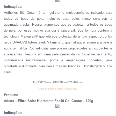
Indicações:
Anthelios BB Cream é um gel-creme multibenefícios indicado para
todos os tipos de pele, inclusive para peles muito sensíveis à
queimadura solar. Possui pigmentos que se adaptam a todos os tipos
de pele, por esse motivo sua cor é Universal. Sua fórmula contém a
tecnologia Mexoplex® que oferece proteção de amplo espectro contra
raios UVA/UVB fotoestável, Vitamina E que hidrata e regenera a pele e
água termal La Roche-Posay que possui propriedades antioxidantes e
suavizantes. Resulta em uma pele prevenida do fotoenvelhecimento,
uniformizada naturalmente, poros e imperfeições cobertos, pele
hidratada e iluminada. Não deixa marcas brancas. Hipoalergênico. Oil-
Free.
Por R
$
43
,
09
em
1
7
/
10
/201
6
na DERMAdoctor
Para comprar o produto clique aqui
Produto:
Adcos – Filtro Solar Hidratante Fps40 Gel Creme – 120g
Indicações: