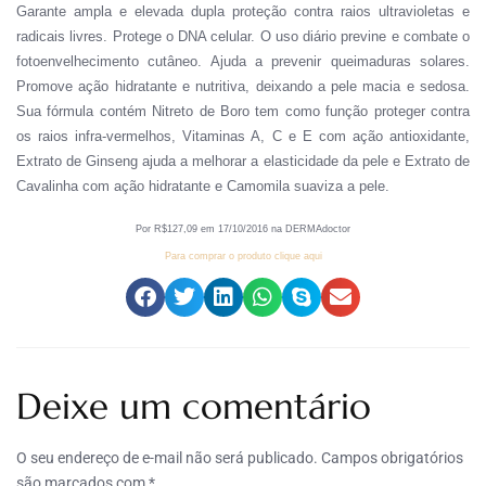
Garante ampla e elevada dupla proteção contra raios ultravioletas e
radicais livres. Protege o DNA celular. O uso diário previne e combate o
fotoenvelhecimento cutâneo. Ajuda a prevenir queimaduras solares.
Promove ação hidratante e nutritiva, deixando a pele macia e sedosa.
Sua fórmula contém Nitreto de Boro tem como função proteger contra
os raios infra-vermelhos, Vitaminas A, C e E com ação antioxidante,
Extrato de Ginseng ajuda a melhorar a elasticidade da pele e Extrato de
Cavalinha com ação hidratante e Camomila suaviza a pele.
Por R
$
127
,
09
em
1
7
/
10
/201
6
na DERMAdoctor
Para comprar o produto clique aqui
Deixe um comentário
O seu endereço de e-mail não será publicado.
Campos obrigatórios
são marcados com
*