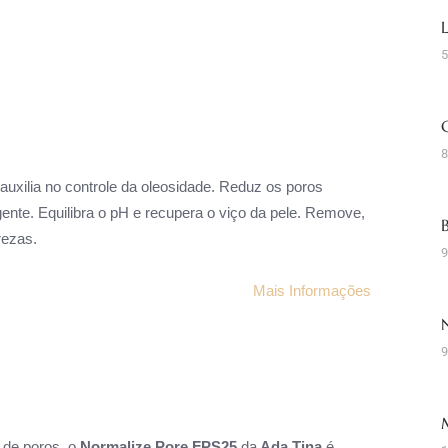
5
8
auxilia no controle da oleosidade. Reduz os poros
gente. Equilibra o pH e recupera o viço da pele. Remove,
rezas.
9
Mais Informações
9
 de poros, o
Normalize Pore FPS25
da
Ada Tina
é