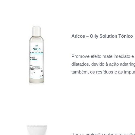
Adcos – Oily Solution Tônico
Promove efeito mate imediato e 
dilatados, devido à ação adstrin
também, os resíduos e as impu
Para a proteção solar e retração