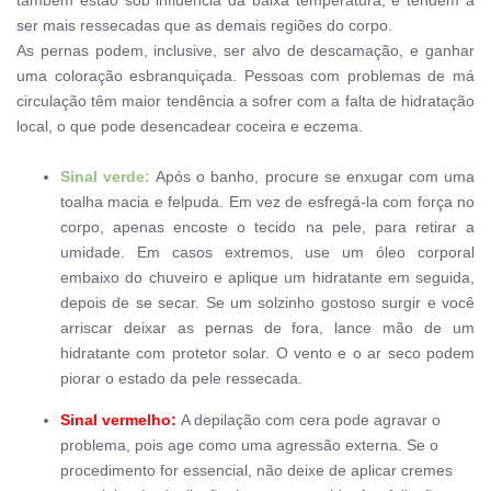
também estão sob influência da baixa temperatura, e tendem a
ser mais ressecadas que as demais regiões do corpo.
As pernas podem, inclusive, ser alvo de descamação, e ganhar
uma coloração esbranquiçada.
Pessoas com problemas de má
circulação têm maior tendência a sofrer com a falta de hidratação
local, o que pode desencadear coceira e eczema.
Sinal verde:
Após o banho, procure se enxugar com uma
toalha macia e felpuda. Em vez de esfregá-la com força no
corpo, apenas encoste o tecido na pele, para retirar a
umidade.
Em casos extremos, use um óleo corporal
embaixo do chuveiro e aplique um hidratante em seguida,
depois de se secar.
Se um solzinho gostoso surgir e você
arriscar deixar as pernas de fora, lance mão de um
hidratante com protetor solar. O vento e o ar seco podem
piorar o estado da pele ressecada.
Sinal vermelho:
A depilação com cera pode agravar o
problema, pois age como uma agressão externa. Se o
procedimento for essencial, não deixe de aplicar cremes