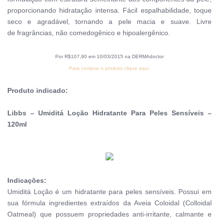
proporcionando hidratação intensa. Fácil espalhabilidade, toque
seco e agradável, tornando a pele macia e suav
e.
Livre
de fragrâncias, não comedogênico e hipoalergênico.
Por R$107,90 em 10/03/2015 na DERMAdoctor
Para comprar o produto clique aqui.
Produto indicado:
Libbs – Umiditá Loção Hidratante Para Peles Sensíveis –
120ml
Indicações:
Umiditá Loção é um hidratante para peles sensíveis. Possui em
sua fórmula ingredientes extraídos da Aveia Coloidal (Colloidal
Oatmeal) que possuem propriedades anti-irritante, calmante e