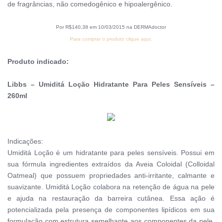
de fragrâncias, não comedogênico e hipoalergênico.
Por R$140,38 em 10/03/2015 na DERMAdoctor
Para comprar o produto clique aqui.
Produto indicado:
Libbs – Umiditá Loção Hidratante Para Peles Sensíveis –
260ml
Indicações:
Umiditá Loção é um hidratante para peles sensíveis. Possui em
sua fórmula ingredientes extraídos da Aveia Coloidal (Colloidal
Oatmeal) que possuem propriedades anti-irritante, calmante e
suavizante. Umiditá Loção colabora na retenção de água na pele
e ajuda na restauração da barreira cutânea. Essa ação é
potencializada pela presença de componentes lipídicos em sua
formulação com estrutura semelhante aos componentes da pele,