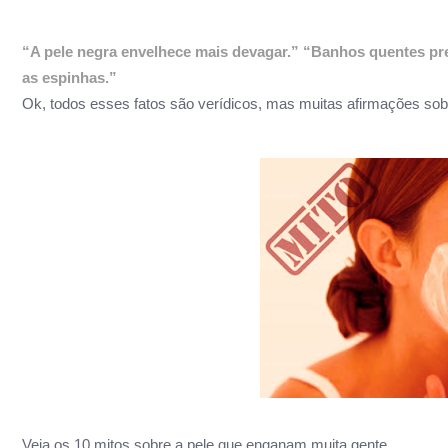
“A pele negra envelhece mais devagar.
” “
Banhos quentes pre
as espinhas.”
Ok, todos esses fatos são verídicos, mas muitas afirmações so
Veja os 10 mitos sobre a pele que enganam muita gente.