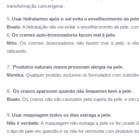
transformação cancerígena .
5.
U
sar
hidratantes após o sol evita o envelhecimento da pele
Boato.
A hidratação não vai evitar o envelhecimento da pele, c
6.
Os cremes auto-bronzeadores fazem mal à pele.
Mito.
O
s cremes bronzeadores não fazem mal à pele, a
não 
utilizando.
7.
Produtos naturais nunca provocam alergia na pele.
Mentira.
Qualquer produto, inclusive os formulados com substân
8.
Os cravos aparecem quando não limpamos bem a pele .
Boato.
Os cravos não são causados pela sujeira da pele, e sim
9.
Usar maquiagem todos os dias estraga a pele.
Não é verdade.
A maquiagem não estraga a pele se for usada di
o tipo de pele em questão e se não for removida com produtos
es