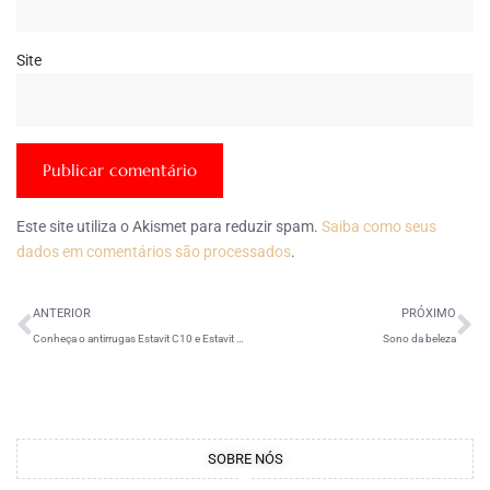
Site
Este site utiliza o Akismet para reduzir spam.
Saiba como seus
dados em comentários são processados
.
ANTERIOR
PRÓXIMO
Conheça o antirrugas Estavit C10 e Estavit C20
Sono da beleza
SOBRE NÓS