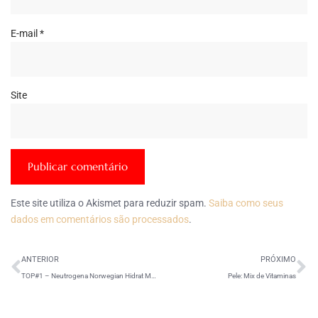
E-mail
*
Site
Este site utiliza o Akismet para reduzir spam.
Saiba como seus
dados em comentários são processados
.
ANTERIOR
PRÓXIMO
TOP#1 – Neutrogena Norwegian Hidrat Mãos FPS30
Pele: Mix de Vitaminas