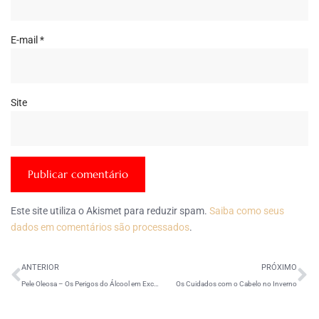
E-mail
*
Site
Este site utiliza o Akismet para reduzir spam.
Saiba como seus
dados em comentários são processados
.
ANTERIOR
PRÓXIMO
Pele Oleosa – Os Perigos do Álcool em Excesso
Os Cuidados com o Cabelo no Inverno