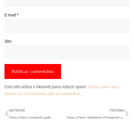
E-mail
*
Site
Este site utiliza o Akismet para reduzir spam.
Saiba como seus
dados em comentários são processados
.
ANTERIOR
PRÓXIMO
Passo a Passo: Limpando a pele
Passo a Passo: Hidratando e Protegendo a pele