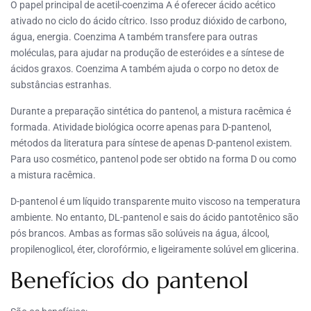
O papel principal de acetil-coenzima A é oferecer ácido acético
ativado no ciclo do ácido cítrico. Isso produz dióxido de carbono,
água, energia. Coenzima A também transfere para outras
moléculas, para ajudar na produção de esteróides e a síntese de
ácidos graxos. Coenzima A também ajuda o corpo no detox de
substâncias estranhas.
Durante a preparação sintética do pantenol, a mistura racêmica é
formada. Atividade biológica ocorre apenas para D-pantenol,
métodos da literatura para síntese de apenas D-pantenol existem.
Para uso cosmético, pantenol pode ser obtido na forma D ou como
a mistura racêmica.
D-pantenol é um líquido transparente muito viscoso na temperatura
ambiente. No entanto, DL-pantenol e sais do ácido pantotênico são
pós brancos. Ambas as formas são solúveis na água, álcool,
propilenoglicol, éter, clorofórmio, e ligeiramente solúvel em glicerina.
Benefícios do pantenol