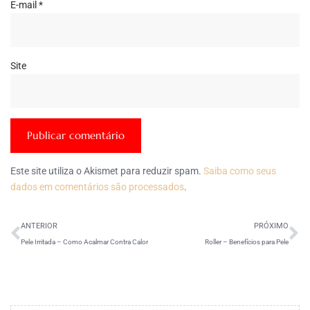
E-mail
*
Site
Este site utiliza o Akismet para reduzir spam.
Saiba como seus
dados em comentários são processados
.
ANTERIOR
PRÓXIMO
Pele Irritada – Como Acalmar Contra Calor
Roller – Benefícios para Pele