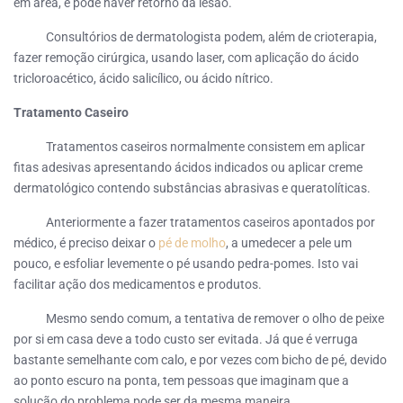
em área, e pode haver retorno da lesão.
Consultórios de dermatologista podem, além de crioterapia,
fazer remoção cirúrgica, usando laser, com aplicação do ácido
tricloroacético, ácido salicílico, ou ácido nítrico.
Tratamento Caseiro
Tratamentos caseiros normalmente consistem em aplicar
fitas adesivas apresentando ácidos indicados ou aplicar creme
dermatológico contendo substâncias abrasivas e queratolíticas.
Anteriormente a fazer tratamentos caseiros apontados por
médico, é preciso deixar o
pé de molho
, a umedecer a pele um
pouco, e esfoliar levemente o pé usando pedra-pomes. Isto vai
facilitar ação dos medicamentos e produtos.
Mesmo sendo comum, a tentativa de remover o olho de peixe
por si em casa deve a todo custo ser evitada. Já que é verruga
bastante semelhante com calo, e por vezes com bicho de pé, devido
ao ponto escuro na ponta, tem pessoas que imaginam que a
solução do problema pode ser da mesma maneira.