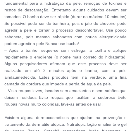
fundamental para a hidratação da pele, remoção de toxinas e
restos de descamação. Entretanto alguns cuidados devem ser
tomados: O banho deve ser rápido (durar no máximo 10 minutos)
Se possível pode ser de banheira, pois o jato do chuveiro pode
agredir a pele e tornar o processo desconfortável. Use pouco
sabonete, pois mesmo sabonetes com pouca alergenicidade
podem agredir a pele Nunca use bucha!
– Após o banho, seque-se sem esfregar a toalha e aplique
rapidamente o emoliente (o nome mais correto do hidratante).
Alguns pesquisadores afirmam que este processo deve ser
realizado em até 3 minutos após o banho, com a pele
aindaumedecida. Estes produtos têm, na verdade, uma fina
camada de gordura que impede a perda de água da pele.
– Vista roupas leves, lavadas sem amaciantes e sem sabões que
deixem resíduos Evite roupas que facilitem a sudorese Evite
roupas novas muito coloridas, lave-as antes de usar .
Existem alguna dermocosméticos que ajudam na prevenção e
tratamento da dermatite atópica: Nutratopic loção emoliente e gel
de banho (Isdin), Cetaphil restoraderm loção hidratante e