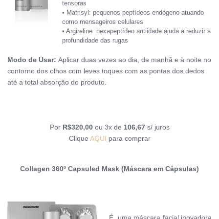
tensoras
• Matrisyl: pequenos peptídeos endógeno atuando
como mensageiros celulares
• Argireline: hexapeptídeo antiidade ajuda a reduzir a
profundidade das rugas
Modo de Usar:
A
plicar duas vezes ao dia, de manhã e à noite no
contorno dos olhos com leves toques com as pontas dos dedos
até a total absorção do produto.
Por
R$320,00
ou 3x de
106,67
s/ juros
Clique
AQUI
para comprar
Collagen 360º Capsuled Mask
(M
áscara em Cápsulas)
É
uma máscara facial inovadora