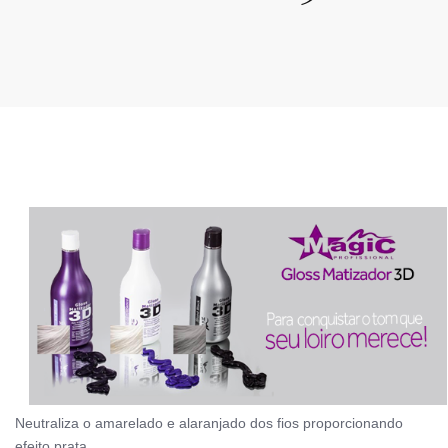
Neutraliza o amarelado e alaranjado dos fios proporcionando
efeito prata.