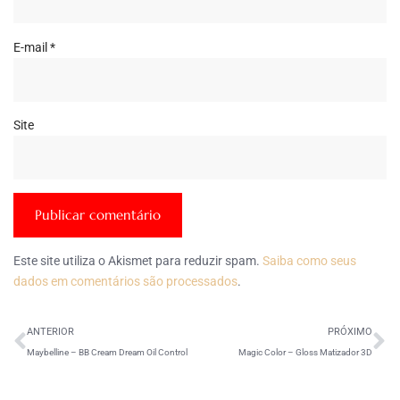
E-mail
*
Site
Este site utiliza o Akismet para reduzir spam.
Saiba como seus
dados em comentários são processados
.
ANTERIOR
PRÓXIMO
Maybelline – BB Cream Dream Oil Control
Magic Color – Gloss Matizador 3D