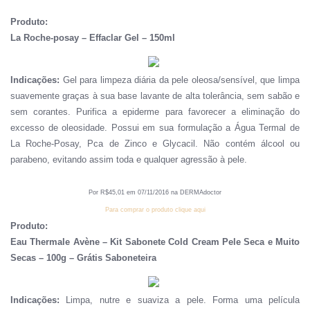
Produto:
La Roche-posay – Effaclar Gel – 150ml
Indicações:
Gel para limpeza diária da pele oleosa/sensível, que limpa
suavemente graças à sua base lavante de alta tolerância, sem sabão e
sem corantes. Purifica a epiderme para favorecer a eliminação do
excesso de oleosidade. Possui em sua formulação a Água Termal de
La Roche-Posay, Pca de Zinco e Glycacil. Não contém álcool ou
parabeno, evitando assim toda e qualquer agressão à pele.
Por R
$
45
,
01
em
07
/
1
1
/201
6
na DERMAdoctor
Para comprar o produto clique aqui
Produto:
Eau Thermale Avène – Kit Sabonete Cold Cream Pele Seca e Muito
Secas – 100g – Grátis Saboneteira
Indicações:
Limpa, nutre e suaviza a pele. Forma uma película