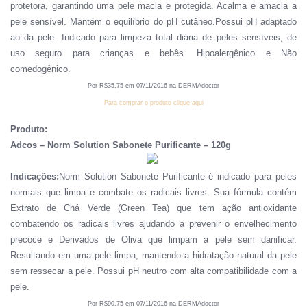
protetora, garantindo uma pele macia e protegida. Acalma e amacia a
pele sensível. Mantém o equilíbrio do pH cutâneo.Possui pH adaptado
ao da pele. Indicado para limpeza total diária de peles sensíveis, de
uso seguro para crianças e bebês. Hipoalergênico e Não
comedogênico.
Por R
$
3
5
,
75
em
07
/
1
1
/201
6
na DERMAdoctor
Para comprar o produto clique aqui
Produto:
Adcos – Norm Solution Sabonete Purificante – 120g
Indicações:
Norm Solution Sabonete Purificante é indicado para peles
normais que limpa e combate os radicais livres. Sua fórmula contém
Extrato de Chá Verde (Green Tea) que tem ação antioxidante
combatendo os radicais livres ajudando a prevenir o envelhecimento
precoce e Derivados de Oliva que limpam a pele sem danificar.
Resultando em uma pele limpa, mantendo a hidratação natural da pele
sem ressecar a pele. Possui pH neutro com alta compatibilidade com a
pele.
Por R
$
90
,
75
em
07
/
1
1
/201
6
na DERMAdoctor