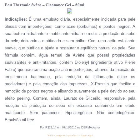
Eau Thermale Avène – Cleanance Gel – 60ml
Indicações:
É uma emulsão diária, especialmente indicada para pele
oleosa com imperfeições, como acne (borbulhas) e pontos negros. A
sua textura hidratante e matificante hidrata e reduz a produção de sebo
da pele, deixando-a matificada e sem brilho. Com uma ação esfoliante
suave, que purifica e ajuda a restaurar o equilíbrio natural da pele. Sua
fórmula contém, água termal de Avène que possui propriedades
suavizantes e anti-irritantes, contém Diolényl (ingrediente ativo Pierre
Fabre) que exerce uma acção anti-imperfeições, através da inibição do
crescimento bacteriano, pela redução da inflamação (inibe os
mediadores) e pela remoção das impurezas, X-Pressin que facilita a
remoção de pontos negros e alisando suavemente a pele devido ao seu
efeito peeling. Contém, ainda, Laurato de Glicerilo, responsável pela
redução da produção do sebo em excesso conferindo um efeito
matificante. Sem parabenos. Hipoalergénico. Não comedogénico.
Emulsão oil free.
Por R
$
28
,
14
em
07
/
1
1
/201
6
na DERMAdoctor
Para comprar o produto clique aqui