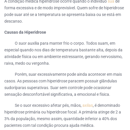
A condição médica hiperidrose ocorre quando o indivíduo
sua
de
forma excessiva e de modo imprevisível. Quem sofre de hiperidrose
pode suar até se a temperatura se apresenta baixa ou se está em
descanso.
Causas da Hiperidrose
O suor auxilia para manter frio o corpo. Todos suam, em
especial quando nos dias de temperatura bastante alta, depois da
atividade física ou em ambiente estressante, gerando nervosismo,
raiva, medo ou vergonha.
Porém, suar excessivamente pode ainda acontecer em mais
casos. As pessoas com hiperidrose paracem possuir glândulas
sudoríparas superativas. Suar sem controle pode ocasionar
sensação desconfortável significativa, a emocional e física.
Se o suor excessivo afetar pés, mãos,
axilas
, é denominado
hiperidrose primária ou hiperidrose focal. A primária atinge de 2 a
3% da população, mesmo assim, quantidade inferior a 40% dos
pacientes com tal condição procura ajuda médica.