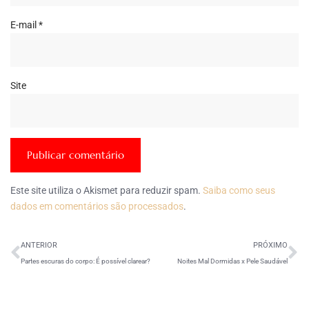
E-mail
*
Site
Este site utiliza o Akismet para reduzir spam.
Saiba como seus
dados em comentários são processados
.
ANTERIOR
PRÓXIMO
Partes escuras do corpo: É possível clarear?
Noites Mal Dormidas x Pele Saudável