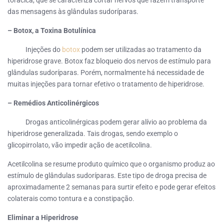
torácica, que se caracteriza cortar nervos que fazem transporte
das mensagens às glândulas sudoríparas.
– Botox, a Toxina Botulínica
Injeções do
botox
podem ser utilizadas ao tratamento da
hiperidrose grave. Botox faz bloqueio dos nervos de estímulo para
glândulas sudoríparas. Porém, normalmente há necessidade de
muitas injeções para tornar efetivo o tratamento de hiperidrose.
– Remédios Anticolinérgicos
Drogas anticolinérgicas podem gerar alívio ao problema da
hiperidrose generalizada. Tais drogas, sendo exemplo o
glicopirrolato, vão impedir ação de acetilcolina.
Acetilcolina se resume produto químico que o organismo produz ao
estímulo de glândulas sudoríparas. Este tipo de droga precisa de
aproximadamente 2 semanas para surtir efeito e pode gerar efeitos
colaterais como tontura e a constipação.
Eliminar a Hiperidrose