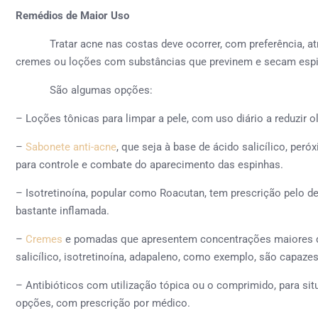
Remédios de Maior Uso
Tratar acne nas costas deve ocorrer, com preferência, atrav
cremes ou loções com substâncias que previnem e secam espi
São algumas opções:
– Loções tônicas para limpar a pele, com uso diário a reduzir 
–
Sabonete anti-acne
, que seja à base de ácido salicílico, peró
para controle e combate do aparecimento das espinhas.
– Isotretinoína, popular como Roacutan, tem prescrição pelo d
bastante inflamada.
–
Cremes
e pomadas que apresentem concentrações maiores do 
salicílico, isotretinoína, adapaleno, como exemplo, são capazes
– Antibióticos com utilização tópica ou o comprimido, para sit
opções, com prescrição por médico.