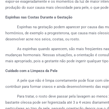
expor-se exageradamente e os momentos da luz de maior intensi
produção do suor causa mais oleosidade para pele, o que pode 
Espinhas nas Costas Durante a Gestação
Espinhas na gestação podem aparecer por causa das muda
hormônios, de exemplo a progesterona, que causa mais oleosida
desenvolver acne nos seios, costas, ou rosto.
As espinhas quando aparecem, são mais freqüentes nas se
mudanças hormonais. Nessas situações, a orientação é consul
mais apropriado, pois a gestante não pode ingerir qualquer ti
Cuidado com a Limpeza da Pele
A pele que não é limpa corretamente pode ficar com oleosi
contribuir para formar cravos e ainda desenvolvimento das esp
Para tratar, o rosto deve passar pela lavagem ao menos 2 ve
bastante oleosa pode ser higienizada até 3 a 4 vezes diariamen
particulares ao tipo da pele, segundo orientação depois que o d