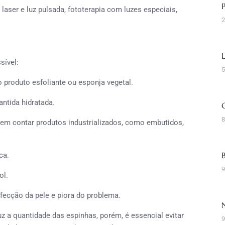
er e luz pulsada, fototerapia com luzes especiais,
2
ível:
5
 produto esfoliante ou esponja vegetal.
ntida hidratada.
8
sem contar produtos industrializados, como embutidos,
ca.
9
ol.
nfecção da pele e piora do problema.
a quantidade das espinhas, porém, é essencial evitar
9