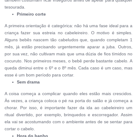
também costumam ficar inseguros antes de apelar para qualquer
tesourada.
Primeiro corte
A primeira orientação é categórica: não há uma fase ideal para a
criança fazer sua estreia no cabeleireiro. O motivo é simples.
Alguns bebês nascem tão cabeludos que, quando completam 1
mês, já estão precisando urgentemente aparar a juba. Outros,
por sua vez, não cultivam mais que uma dúzia de fios tímidos no
cocuruto.
Nos primeiros meses, o bebê perde bastante cabelo. A
queda diminui entre o 6º e o 8º mês. Cada caso é um caso, mas
esse é um bom período para cortar.
Sem drama
A coisa começa a complicar quando eles estão mais crescidos.
Às vezes, a criança coloca o pé na porta do salão e já começa a
chorar. Por isso, é importante fazer da ida ao cabeleireiro um
ritual divertido, por exemplo, brinquedos e escorregador. Assim
ela vai se acostumando com o ambiente antes de se sentar para
cortar o cabelo.
Hora do banho