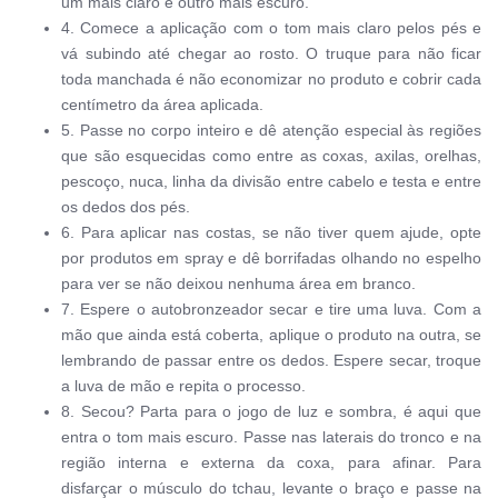
um mais claro e outro mais escuro.
4. Comece a aplicação com o tom mais claro pelos pés e
vá subindo até chegar
ao rosto.
O truque para não ficar
toda manchada é não economizar no produto e cobrir cada
centímetro da área aplicada.
5. Passe no corpo inteiro e dê atenção especial às regiões
que são esquecidas como entre as coxas, axilas, orelhas,
pescoço, nuca, linha da divisão entre cabelo e testa e entre
os dedos dos pés.
6. Para aplicar nas costas, se não tiver quem ajude, opte
por produtos em spray e dê borrifadas olhando no espelho
para ver se não deixou nenhuma área em branco.
7. Espere o autobronzeador secar e tire uma luva. Com a
mão que ainda está coberta, aplique o produto na outra, se
lembrando de passar entre os dedos. Espere secar, troque
a luva de mão e repita o processo.
8. Secou? Parta para o jogo de luz e sombra, é aqui que
entra o tom mais escuro. Passe nas laterais do tronco e na
região interna e externa da coxa, para afinar. Para
disfarçar o músculo do tchau, levante o braço e passe na