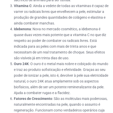
Vitamina C
: Ainda a vedete de todas as vitaminas é capaz de
varrer os radicais livres que envelhecem a pele, estimular a
produção de grandes quantidades de colágeno e elastina e
ainda combater manchas.
Idebenona
: Nova no mercado cosmético, a idebenona é
quase duas vezes mais potente que a vitamina C no que diz
respeito ao poder de combater os radicais livres. Está
indicada para as peles com mais de trinta anos e que
necessitam de um real tratamento de choque. Seus efeitos
são visíveis já em trinta dias de uso.
Ouro 24K
: O ouro é o metal mais nobre e cobiçado do mundo
e traz ao produto sofisticação e efetividade. Graças ao seu
poder de ionizar a pele, isto é, devolver à pele sua eletricidade
natural, o ouro 24K atua amplamente sob os aspectos
biofísicos, além de ser um potente remineralizante da pele.
Ajuda a combater rugas e a flacidez.
Fatores de Crescimento
: São as moléculas mais poderosas,
naturalmente encontradas na pele, quando o assunto é
regeneração. Funcionam como verdadeiros operários cuja