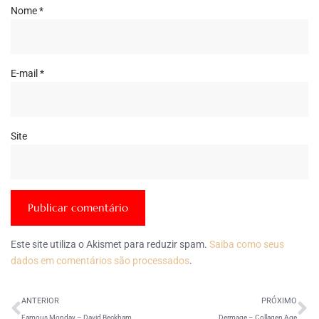
Nome
*
E-mail
*
Site
Este site utiliza o Akismet para reduzir spam.
Saiba como seus
dados em comentários são processados
.
ANTERIOR
PRÓXIMO
Famous Monday – David Beckham
Dermage – Collagen Age