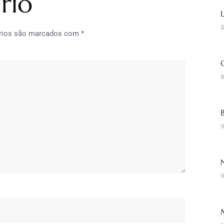
rio
5
rios são marcados com
*
8
9
9