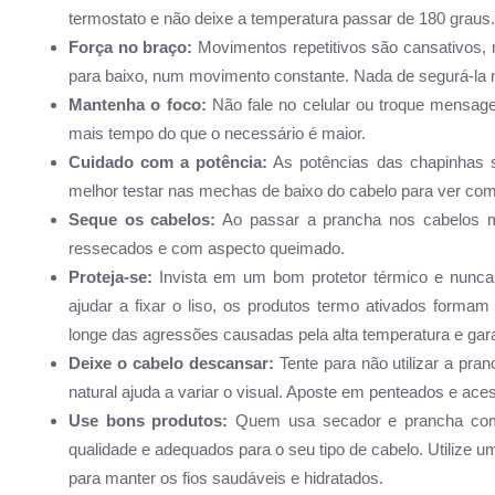
termostato e não deixe a temperatura passar de 180 graus.
Força no braço:
Movimentos repetitivos são cansativos,
para baixo, num movimento constante. Nada de segurá-la n
Mantenha o foco:
Não fale no celular ou troque mensage
mais tempo do que o necessário é maior.
Cuidado com a potência:
As potências das chapinhas s
melhor testar nas mechas de baixo do cabelo para ver como
Seque os cabelos:
Ao passar a prancha nos cabelos mol
ressecados e com aspecto queimado.
Proteja-se:
Invista em um bom protetor térmico e nunca
ajudar a fixar o liso, os produtos termo ativados forma
longe das agressões causadas pela alta temperatura e garan
Deixe o cabelo descansar:
Tente para não utilizar a pra
natural ajuda a variar o visual. Aposte em penteados e aces
Use bons produtos:
Quem usa secador e prancha com 
qualidade e adequados para o seu tipo de cabelo. Utiliz
para manter os fios saudáveis e hidratados.