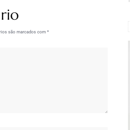
1
rio
rios são marcados com
*