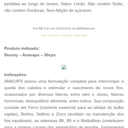
perdidas ao longo do tempo. Sabor Limão. Não contém Sódio,
não contém Gorduras. Sem Adição de açúcares.
Por R$71,41 em 15/10/2015 na DERMAdoctor
Para comprar o produto clique aqui
Produto indicado:
Ducray – Anacaps – 30cps
Indicações:
ANACAPS possui uma formulação completa para interromper a
queda dos cabelos e estimular o nascimento de novos fios,
ocasionados por diversos fatores entre eles o stress, fatores
hormonais, desequilíbrio alimentar, entre outros. Sua composição
consiste em Ferro (nutriente essencial para as células do bulbo
capilar), Biotina, Selênio e Zinco (auxiliam na manutenção dos
fios saudáveis), as vitaminas B6, B9 e o Molibdênio (contribuem
para a síntese correta dos aminiácidos de enxofre, fundamental