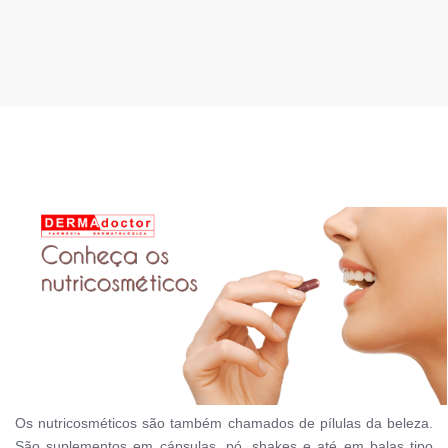
Os nutricosméticos são também chamados de pílulas da beleza.
São suplementos em cápsulas, pó, shakes e até em balas tipo