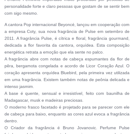
personalidade forte e claro pessoas que gostam de se sentir bem
com sigo mesmo.
A cantora Pop internacional Beyoncé, lançou em cooperação com
a empresa Coty, sua nova fragrância de Pulse em setembro de
2011. A fragrância Pulse, é cítrica e floral, fragrância gourmand,
dedicada a flor favorita da cantora, orquídea.
Esta composição
energética retrata a emoção que ela sente no palco.
A fragrância abre com notas de cabeça espumantes da flor de
pêra, bergamota congelada e acordo de Licor Coração Azul. O
coração apresenta orquídea Bluebird, pela primeira vez utilizada
em uma fragrância. Existem também notas de peônia delicada e
intenso jasmim.
A base é quente, sensual e irresistível, feito com baunilha de
Madagascar, musk e madeiras preciosas.
O moderno frasco facetado é projetado para se parecer com ele
de cabeça para baixo, enquanto as cores azul evoca a fragrância
dentro.
O Criador da fragrância é Bruno Jovanovic.
Perfume Pulse