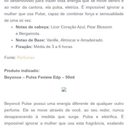
f
oi desenvolvido para trazer toda energia que se move dentro e
ao redor da cantora, ela pulsa, eletriza. É impossível ignorar a
mulher que usa Pulse, capaz de combinar força e sensualidade
de uma só vez.
Notas de cabeça:
Licor Coração Azul,
Pear Blossom
e
Bergamota.
Notas de Base:
Vanille,
Almiscar e
Amadeirado.
Fixação:
Média de 3 a 6 horas.
Fonte:
Perfumes
Produto indicado:
Beyonce – Pulse Femme Edp – 50ml
Beyoncé Pulse possui uma energia diferente de qualquer outro
perfume. Ele se move através de você, ao seu redor, nunca
desaparecendo à medida que surge. Pulsa e eletrifica. É
impossível ignorar a mulher que usa esta fragrância, exalando