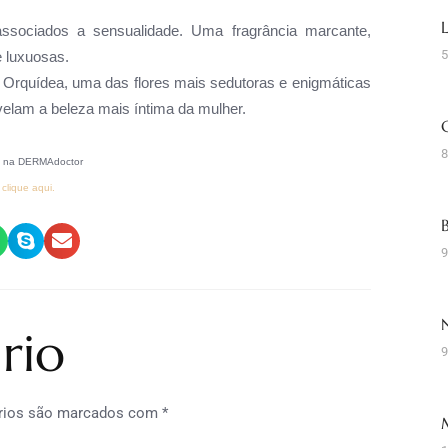
associados a sensualidade. Uma fragrância marcante,
5
e luxuosas.
na Orquídea, uma das flores mais sedutoras e enigmáticas
elam a beleza mais íntima da mulher.
8
5 na DERMAdoctor
clique aqui.
9
rio
9
rios são marcados com
*