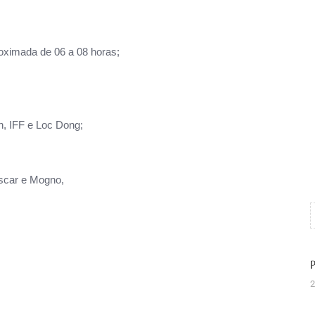
ximada de 06 a 08 horas;
n, IFF e Loc Dong;
íscar e Mogno,
2