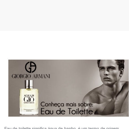
Eau de toilette
significa
água de banho
, é um termo de origem