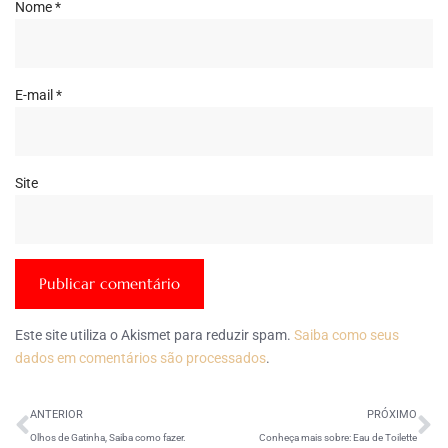
Nome
*
E-mail
*
Site
Este site utiliza o Akismet para reduzir spam.
Saiba como seus
dados em comentários são processados
.
ANTERIOR
PRÓXIMO
Olhos de Gatinha, Saiba como fazer.
Conheça mais sobre: Eau de Toilette