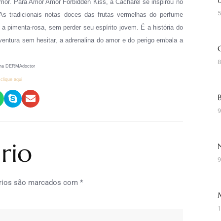
mor. Para Amor Amor Forbidden Kiss, a Cacharel se inspirou no
5
s tradicionais notas doces das frutas vermelhas do perfume
 pimenta-rosa, sem perder seu espírito jovem. É a história do
ventura sem hesitar, a adrenalina do amor e do perigo embala a
8
na DERMAdoctor
clique aqui
9
rio
9
rios são marcados com
*
1