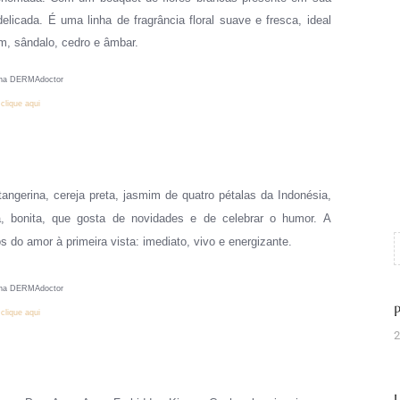
icada. É uma linha de fragrância floral suave e fresca, ideal
mim, sândalo, cedro e âmbar.
na DERMAdoctor
clique aqui
tangerina, cereja preta, jasmim de quatro pétalas da Indonésia,
a, bonita, que gosta de novidades e de celebrar o humor.
A
s do amor à primeira vista: imediato, vivo e energizante.
na DERMAdoctor
clique aqui
2