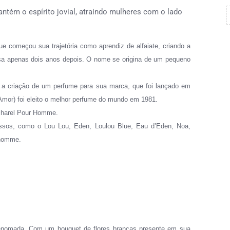
tém o espírito jovial, atraindo mulheres com o lado
e começou sua trajetória como aprendiz de alfaiate, criando a
a apenas dois anos depois
.
O
nome se origina de um pequeno
r a criação de um perfume para sua marca, que foi lançado em
mor) foi eleito o melhor perfume do mundo em 1981.
acharel Pour Homme.
ssos, como o Lou Lou, Eden, Loulou Blue, Eau d’Eden, Noa,
 homme.
 renomada. Com um bouquet de flores brancas presente em sua