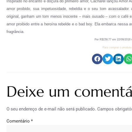
Inspirado no encanto e doçura do primeiro amor, Cacharel lançou Amor A
amor proibido, sua impetuosidade, rebeldia e o seu tom avassalador.
A
original, ganham um tom menos inocente – mais ousado – com o café e a
amor proibido entre a heroína rebelde e o bad boy. Ela embarca nessa a
fragrância.
Por R$
159
,
77
em
2
2
/0
9
/201
6
Para comprar o produto 
Deixe um comentá
O seu endereço de e-mail não será publicado.
Campos obrigató
Comentário
*