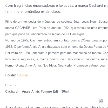
Com fragrâncias encantadoras e luxuosas, a marca Cacharel man
feminino e romântico evidenciado.
Filho de um vendedor de máquinas de costura, Jean Louis Henri Bousqu
marca CACHAREL em Paris no ano de 1962
, que
t
ornou-se uma empres
pato que pode ser encontrado na região de La Camargue.
No ano de 1975, Cacharel entrou em contato com a L’Óreal para propo
1978. O perfume Anais-Anais (batizado com o nome da Deusa Persa do A
Por volta de 1980, lançaram o primeiro perfume masculino da marca, C
Nos anos seguintes, a marca contou com lançamento de outros suce
Nemo, Gloria, Amor Amor, Noa Fleur, Noa Perle, Promesse e Amor pour
Fonte:
Sépha
Produto:
Cacharel – Anais Anais Femme Edt – 30ml
Anais Anais da Cacharel possui uma fragrância única, reconhecida e