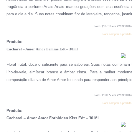
fragrância o perfume Anais Anais marcou gerações com sua essência del
para o dia a dia. Suas notas combinam flor de laranjeira, tangerina, jas
Por R$
187
,
1
6
em
2
2
/0
9
/201
6
Para comprar o produto 
Produto:
Cacharel – Amor Amor Femme Edt – 30ml
Floral frutal, doce o suficiente para se saborear. Suas notas combinam 
lírio-do-vale, almíscar branco e âmbar cinza. Para a mulher modern
composição olfativa de Amor Amor foi criada para responder aos princípio
Por R$
159
,
77
em
2
2
/0
9
/201
6
Para comprar o produto 
Produto:
Cacharel – Amor Amor Forbidden Kiss Edt – 30 Ml