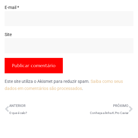
E-mail
*
Site
Este site utiliza o Akismet para reduzir spam.
Saiba como seus
dados em comentários são processados
.
ANTERIOR
PRÓXIMO
O que é calo?
Conheça a linha K.Pro Caviar