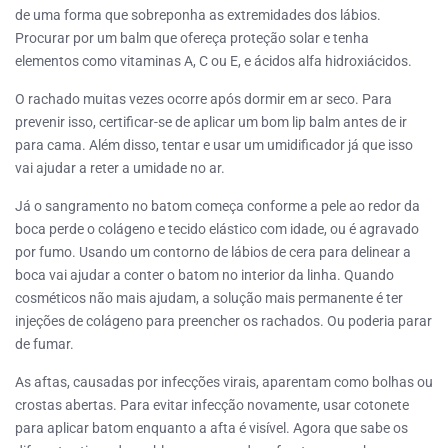
de uma forma que sobreponha as extremidades dos lábios.
Procurar por um balm que ofereça proteção solar e tenha
elementos como vitaminas A, C ou E, e ácidos alfa hidroxiácidos.
O rachado muitas vezes ocorre após dormir em ar seco. Para
prevenir isso, certificar-se de aplicar um bom lip balm antes de ir
para cama. Além disso, tentar e usar um umidificador já que isso
vai ajudar a reter a umidade no ar.
Já o sangramento no batom começa conforme a pele ao redor da
boca perde o colágeno e tecido elástico com idade, ou é agravado
por fumo. Usando um contorno de lábios de cera para delinear a
boca vai ajudar a conter o batom no interior da linha. Quando
cosméticos não mais ajudam, a solução mais permanente é ter
injeções de colágeno para preencher os rachados. Ou poderia parar
de fumar.
As aftas, causadas por infecções virais, aparentam como bolhas ou
crostas abertas. Para evitar infecção novamente, usar cotonete
para aplicar batom enquanto a afta é visível. Agora que sabe os