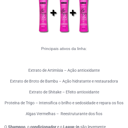
Principais ativos da linha:
Extrato de Artimísia – A
ção antioxidante
Extrato de Broto de Bambu – A
ção hidratante e restauradora
Extrato de Shitake – E
feito antioxidante
Proteína de Trigo – I
ntensifica o brilho e sedosidade e repara os fios
Algas Vermelhas –
R
eestruturante dos fios
O
Shampoo
,
o
condicionador
e o
Leave-in
são levemente