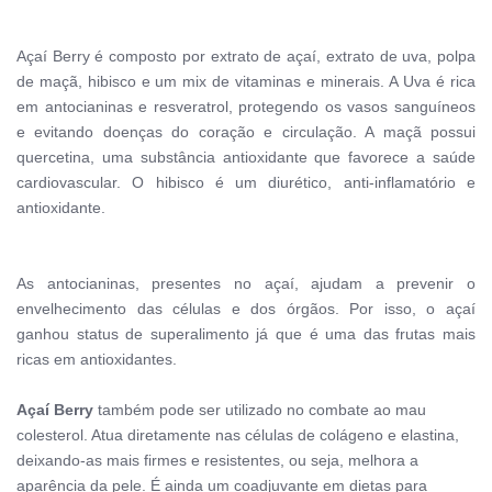
Açaí Berry é composto por extrato de açaí, extrato de uva, polpa
de maçã, hibisco e um mix de vitaminas e minerais.
A Uva é rica
em antocianinas e resveratrol, protegendo os vasos sanguíneos
e evitando doenças do coração e circulação. A maçã possui
quercetina, uma substância antioxidante que favorece a saúde
cardiovascular. O hibisco é um diurético, anti-inflamatório e
antioxidante.
As
antocianinas
, presentes no açaí, ajudam a
prevenir o
envelhecimento das células
e dos órgãos. Por isso, o
açaí
ganhou status de superalimento já que é uma das frutas mais
ricas em antioxidantes.
Açaí Berry
também pode ser utilizado no combate ao mau
colesterol. Atua diretamente nas células de colágeno e elastina,
deixando-as mais firmes e resistentes, ou seja, melhora a
aparência da pele. É ainda um coadjuvante em dietas para