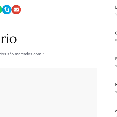
5
rio
8
rios são marcados com
*
9
9